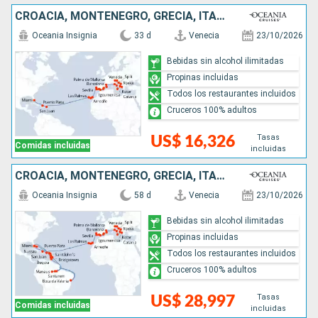
CROACIA, MONTENEGRO, GRECIA, ITALIA, ESPAÑA, PORTUGAL, PUERTO RICO, REPÚBLICA DOMINICANA, ESTADOS UNIDOS
Oceania Insignia
33 d
Venecia
23/10/2026
Bebidas sin alcohol ilimitadas
Propinas incluidas
Todos los restaurantes incluidos
Cruceros 100% adultos
Tasas
US$ 16,326
Comidas incluidas
incluidas
CROACIA, MONTENEGRO, GRECIA, ITALIA, ESPAÑA, PORTUGAL, PUERTO RICO, REPÚBLICA DOMINICANA, ESTADOS UNIDOS, SAN VINCENT Y LAS GRANADINAS, ANTIGUA Y BARBUDA, SANTA LUCIA, TRINIDAD Y TOBAGO, BRASIL, BARBA
Oceania Insignia
58 d
Venecia
23/10/2026
Bebidas sin alcohol ilimitadas
Propinas incluidas
Todos los restaurantes incluidos
Cruceros 100% adultos
Tasas
US$ 28,997
Comidas incluidas
incluidas