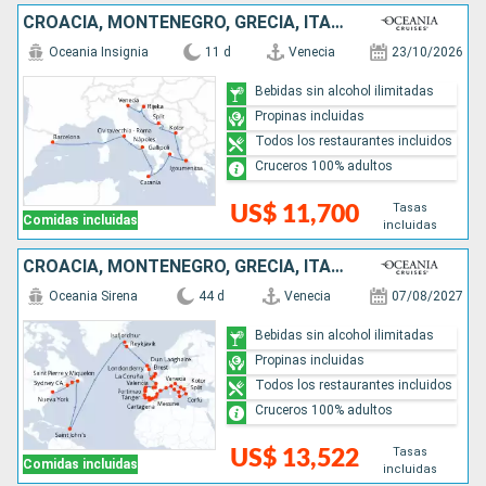
CROACIA, MONTENEGRO, GRECIA, ITALIA, ESPAÑA
Oceania Insignia
11 d
Venecia
23/10/2026
Bebidas sin alcohol ilimitadas
Propinas incluidas
Todos los restaurantes incluidos
Cruceros 100% adultos
Tasas
US$ 11,700
Comidas incluidas
incluidas
CROACIA, MONTENEGRO, GRECIA, ITALIA, MARRUECOS, ESPAÑA, PORTUGAL, FRANCIA, REINO UNIDO, IRLANDA, ISLANDIA, ANTIGUA Y BARBUDA, CANADÁ, ESTADOS UNIDOS
Oceania Sirena
44 d
Venecia
07/08/2027
Bebidas sin alcohol ilimitadas
Propinas incluidas
Todos los restaurantes incluidos
Cruceros 100% adultos
Tasas
US$ 13,522
Comidas incluidas
incluidas