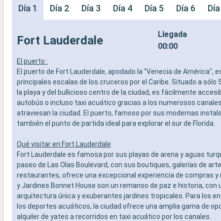
Día 1
Día 2
Día 3
Día 4
Día 5
Día 6
Día
Llegada
Fort Lauderdale
00:00
El puerto :
El puerto de Fort Lauderdale, apodado la "Venecia de América", e
principales escalas de los cruceros por el Caribe. Situado a sólo 
la playa y del bullicioso centro de la ciudad, es fácilmente accesib
autobús o incluso taxi acuático gracias a los numerosos canale
atraviesan la ciudad. El puerto, famoso por sus modernas instal
también el punto de partida ideal para explorar el sur de Florida.
Qué visitar en Fort Lauderdale
Fort Lauderdale es famosa por sus playas de arena y aguas turq
paseo de Las Olas Boulevard, con sus boutiques, galerías de arte
restaurantes, ofrece una excepcional experiencia de compras y 
y Jardines Bonnet House son un remanso de paz e historia, con 
arquitectura única y exuberantes jardines tropicales. Para los e
los deportes acuáticos, la ciudad ofrece una amplia gama de op
alquiler de yates a recorridos en taxi acuático por los canales.