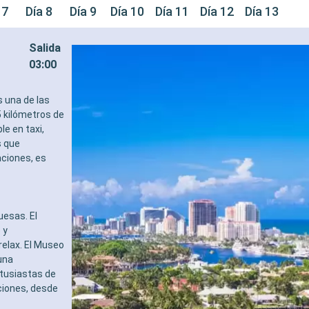
 7
Día 8
Día 9
Día 10
Día 11
Día 12
Día 13
Salida
03:00
s una de las
5 kilómetros de
le en taxi,
s que
aciones, es
uesas. El
 y
relax. El Museo
una
ntusiastas de
ciones, desde