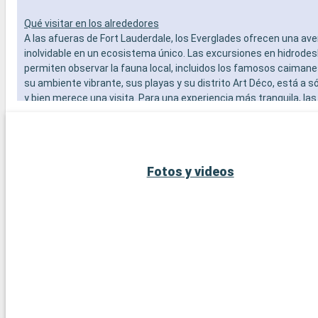
Qué visitar en los alrededores
A las afueras de Fort Lauderdale, los Everglades ofrecen una av
inolvidable en un ecosistema único. Las excursiones en hidrodes
permiten observar la fauna local, incluidos los famosos caimane
su ambiente vibrante, sus playas y su distrito Art Déco, está a s
y bien merece una visita. Para una experiencia más tranquila, l
localidades de Pompano Beach y Hollywood Beach ofrecen play
concurridas y un ambiente relajado.
Fotos y videos