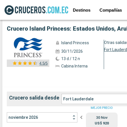
Destinos
Compañías
Ver las 38 fotos siguientes
Crucero Island Princess: Estados Unidos, Aru
Otras salida
Island Princess
Fort Lauderd
30/11/2026
13 d / 12 n
4.5/5
Cabina Interna
Crucero salida desde
Fort Lauderdale
MEJOR PRECIO
noviembre 2026
30 Nov
US$ 920