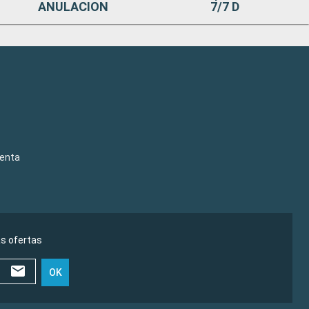
ANULACION
7/7 D
venta
as ofertas
OK