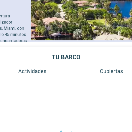
entura
lizador
s. Miami, con
ólo 45 minutos
as encantadoras
as menos
TU BARCO
Actividades
Cubiertas