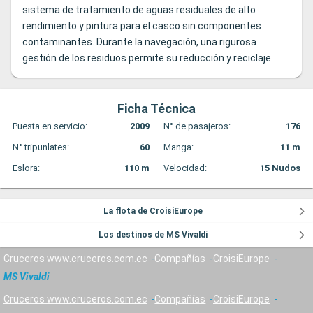
sistema de tratamiento de aguas residuales de alto
rendimiento y pintura para el casco sin componentes
contaminantes. Durante la navegación, una rigurosa
gestión de los residuos permite su reducción y reciclaje.
Ficha Técnica
Puesta en servicio:
2009
N° de pasajeros:
176
N° tripunlates:
60
Manga:
11
m
Eslora:
110
m
Velocidad:
15
Nudos
La flota de CroisiEurope
Los destinos de MS Vivaldi
Cruceros www.cruceros.com.ec
Compañías
CroisiEurope
MS Vivaldi
Cruceros www.cruceros.com.ec
Compañías
CroisiEurope