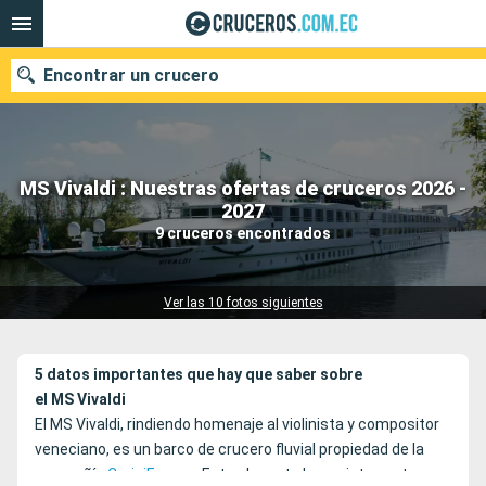
Encontrar un crucero
MS Vivaldi : Nuestras ofertas de cruceros 2026 -
Nuestros destinos
2027
9 cruceros encontrados
Fecha de salida
Puertos
Compañías
Ver las 10 fotos siguientes
Buscar
5 datos importantes que hay que saber sobre
el MS Vivaldi
El MS Vivaldi, rindiendo homenaje al violinista y compositor
veneciano, es un barco de crucero fluvial propiedad de la
compañía
CroisiEurope
. Este elegante barco interpreta su