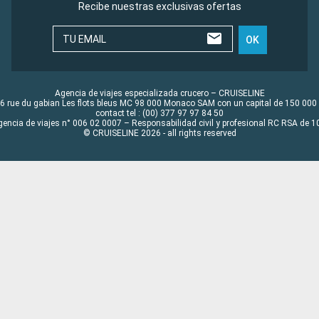
Recibe nuestras exclusivas ofertas
TU EMAIL
OK
Agencia de viajes especializada crucero – CRUISELINE
6 rue du gabian Les flots bleus MC 98 000 Monaco SAM con un capital de 150 000
contact tel : (00) 377 97 97 84 50
gencia de viajes n° 006 02 0007 – Responsabilidad civil y profesional RC RSA de
© CRUISELINE 2026 - all rights reserved