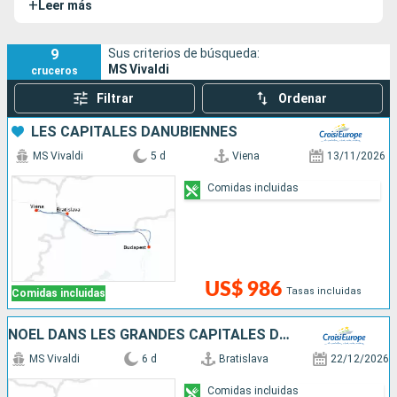
+
Leer más
bella partitura en las aguas del Mar Negro y el
Danubio
. Sin
duda, ofrece, románticos cruceros por los límites orientales
de Europa.
9
Sus criterios de búsqueda:
MS Vivaldi
cruceros
Filtrar
Ordenar
LES CAPITALES DANUBIENNES
MS Vivaldi
5 d
Viena
13/11/2026
Comidas incluidas
US$ 986
Tasas incluidas
Comidas incluidas
NOËL DANS LES GRANDES CAPITALES DANUBIENNES
MS Vivaldi
6 d
Bratislava
22/12/2026
Comidas incluidas