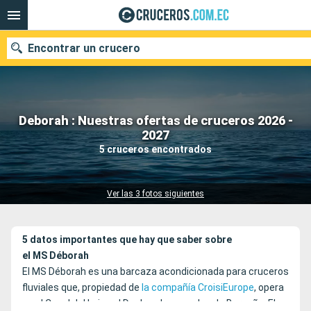
Encontrar un crucero
Deborah : Nuestras ofertas de cruceros 2026 -
Nuestros destinos
2027
5 cruceros encontrados
Fecha de salida
Puertos
Compañías
Ver las 3 fotos siguientes
Buscar
5 datos importantes que hay que saber sobre
el MS Déborah
El MS Déborah es una barcaza acondicionada para cruceros
fluviales que, propiedad de
la compañía CroisiEurope
, opera
en el Canal del Loira, el Doubs y los canales de Borgoña. El