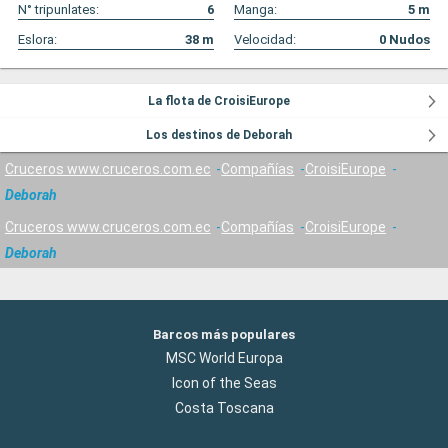
N° tripunlates:
6
Manga:
5
m
Eslora:
38
m
Velocidad:
0
Nudos
La flota de CroisiEurope
Los destinos de Deborah
Cruceros www.cruceros.com.ec
Compañías
CroisiEurope
Deborah
Cruceros www.cruceros.com.ec
Compañías
CroisiEurope
Deborah
Barcos más populares
MSC World Europa
Icon of the Seas
Costa Toscana