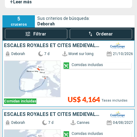
+
Leer más
MS Déborah ofrece una original y encantadora opción de
crucero.
5
Sus criterios de búsqueda:
Deborah
cruceros
Filtrar
Ordenar
ESCALES ROYALES ET CITÉS MÉDIÉVALES, CROISIÈRE SUR LA PETITE SEINE, À LA RENCONTRE DE L'HISTOIRE DE FRANCE
Deborah
7 d
Moret sur loing
21/10/2026
Comidas incluidas
US$ 4,164
Tasas incluidas
Comidas incluidas
ESCALES ROYALES ET CITÉS MÉDIÉVALES, CROISIÈRE SUR LA PETITE SEINE, À LA RENCONTRE DE L'HISTOIRE DE FRANCE
Deborah
7 d
Cannes
04/08/2027
Comidas incluidas