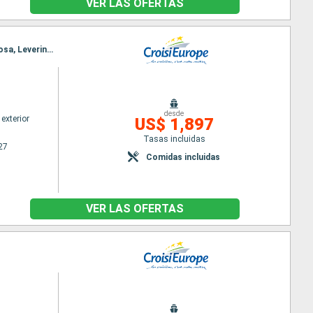
VER LAS OFERTAS
Itinerario : Oporto, Regua, Pinhão, Vega Terron, Barca d Alva, Senhora da Ribeira, Ferradosa, Folgosa, Leverinho, Oporto
desde
exterior
US$ 1,897
Tasas incluidas
27
Comidas incluidas
VER LAS OFERTAS