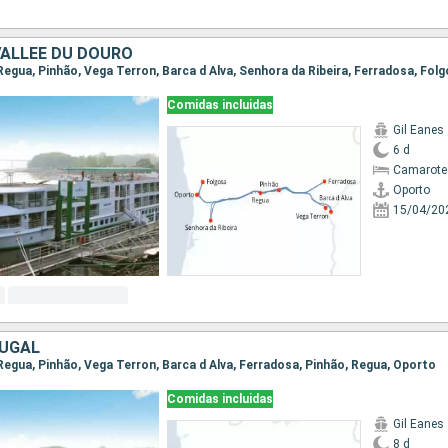
VALLÉE DU DOURO
Comidas incluidas
Gil Eanes
6 d
Camarote 
Oporto
15/04/20
TUGAL
 Regua, Pinhão, Vega Terron, Barca d Alva, Ferradosa, Pinhão, Regua, Oporto
Comidas incluidas
Gil Eanes
8 d