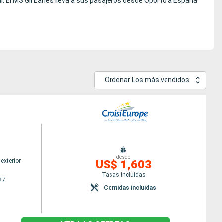
. El MS Gil Eanes lleva a sus pasajeros desde Oporto a España
Ordenar Los más vendidos
desde
exterior
US$ 1,603
Tasas incluidas
27
Comidas incluidas