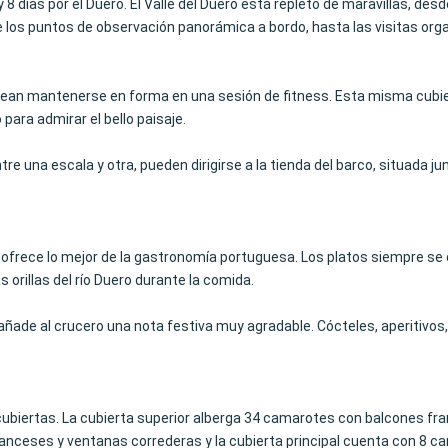
 8 días por el Duero. El Valle del Duero está repleto de maravillas, de
de los puntos de observación panorámica a bordo, hasta las visitas or
ean mantenerse en forma en una sesión de fitness. Esta misma cubiert
para admirar el bello paisaje.
una escala y otra, pueden dirigirse a la tienda del barco, situada jun
nte ofrece lo mejor de la gastronomía portuguesa. Los platos siempre 
 orillas del río Duero durante la comida.
, añade al crucero una nota festiva muy agradable. Cócteles, aperitivos,
cubiertas. La cubierta superior alberga 34 camarotes con balcones fr
anceses y ventanas correderas y la cubierta principal cuenta con 8 