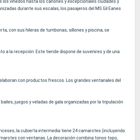
sde los viñedos hasta los cañones y excepcionales ciudades y
ganizadas durante sus escalas, los pasajeros del MS Gil Eanes
a, con sus hileras de tumbonas, sillones y piscina, se
to a la recepción. Este tiende dispone de suvenires y de una
se elaboran con productos frescos. Los grandes ventanales del
 bailes, juegos y veladas de gala organizadas por la tripulación
anceses, la cubierta intermedia tiene 24 camarotes (incluyendo
camarotes con ventanas. La decoración combina tonos topo,