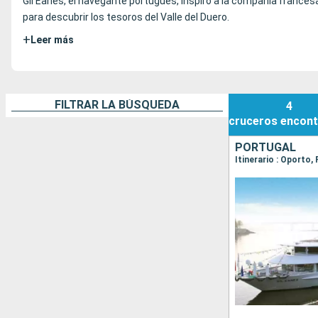
Gil Eanes, el navegante portugués, inspiró a la compañía france
para descubrir los tesoros del Valle del Duero.
+
Leer más
FILTRAR LA BÚSQUEDA
4
cruceros
encont
PORTUGAL
Itinerario : Oporto