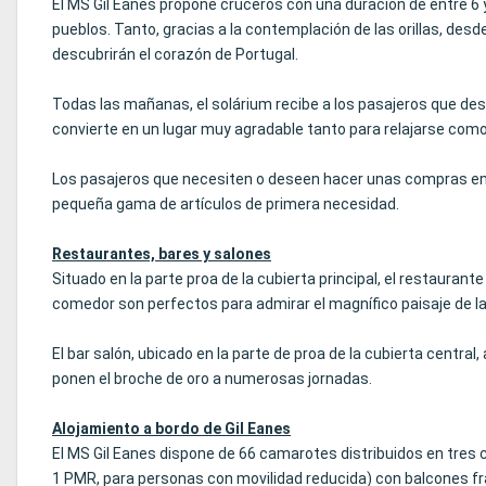
El MS Gil Eanes propone cruceros con una duración de entre 6 y
pueblos. Tanto, gracias a la contemplación de las orillas, des
descubrirán el corazón de Portugal.
Todas las mañanas, el solárium recibe a los pasajeros que des
convierte en un lugar muy agradable tanto para relajarse como 
Los pasajeros que necesiten o deseen hacer unas compras entre 
pequeña gama de artículos de primera necesidad.
Restaurantes, bares y salones
Situado en la parte proa de la cubierta principal, el restaura
comedor son perfectos para admirar el magnífico paisaje de las
El bar salón, ubicado en la parte de proa de la cubierta central
ponen el broche de oro a numerosas jornadas.
Alojamiento a bordo de Gil Eanes
El MS Gil Eanes dispone de 66 camarotes distribuidos en tres 
1 PMR, para personas con movilidad reducida) con balcones fr