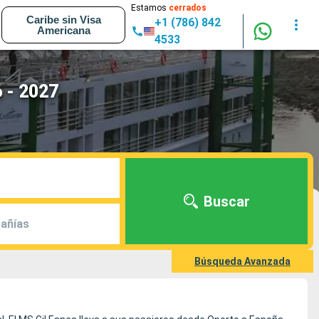
Estamos
cerrados
Caribe sin Visa
+1 (786) 842
Americana
4533
 - 2027
Buscar
añías
Búsqueda Avanzada