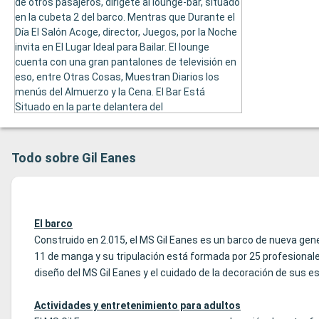
de otros pasajeros, dirígete al lounge-bar, situado
en la cubeta 2 del barco. Mentras que Durante el
Día El Salón Acoge, director, Juegos, por la Noche
invita en El Lugar Ideal para Bailar. El lounge
cuenta con una gran pantalones de televisión en
eso, entre Otras Cosas, Muestran Diarios los
menús del Almuerzo y la Cena. El Bar Está
Situado en la parte delantera del
establecimiento, Admás del Cocctel gratis que,
Cadada Día, de Reece a Todos los Pasajeros,
Sirve También TE, Café y Bebidas Alcohólicas. El
Todo sobre Gil Eanes
Lounge-Bar Permanece Abera Hasta La
Medianoche.
El barco
Construido en 2.015, el MS Gil Eanes es un barco de nueva ge
11 de manga y su tripulación está formada por 25 profesionale
diseño del MS Gil Eanes y el cuidado de la decoración de sus esp
Actividades y entretenimiento para adultos