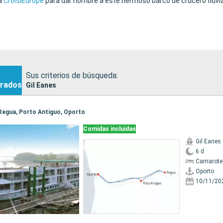
sa
CroisiEurope
para dar nombre a este hermoso barco de crucero fluvial
Sus criterios de búsqueda:
rados
Gil Eanes
, Regua, Porto Antiguo, Oporto
Comidas incluidas
Gil Eanes
6 d
Camarote 
Oporto
10/11/20