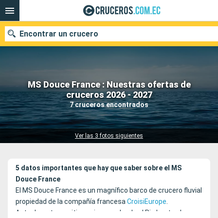
Encontrar un crucero
MS Douce France : Nuestras ofertas de
Nuestros destinos
cruceros 2026 - 2027
7 cruceros encontrados
Fecha de salida
Puertos
Compañías
Ver las 3 fotos siguientes
Buscar
5 datos importantes que hay que saber sobre el MS
Douce France
El MS Douce France es un magnífico barco de crucero fluvial
propiedad de la compañía francesa
CroisiEurope
.
Actualmente sus itinerarios van desde el Rin hasta el