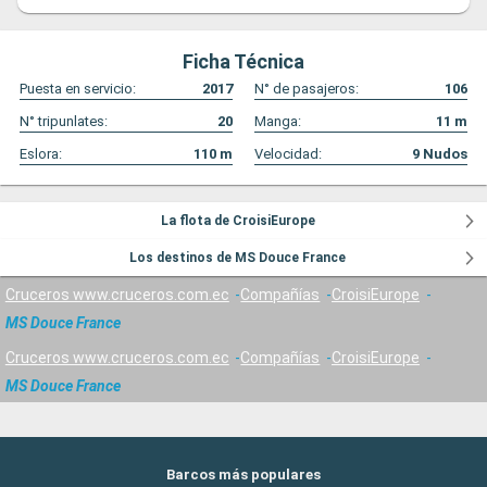
Ficha Técnica
Puesta en servicio:
2017
N° de pasajeros:
106
N° tripunlates:
20
Manga:
11
m
Eslora:
110
m
Velocidad:
9
Nudos
La flota de CroisiEurope
Los destinos de MS Douce France
Cruceros www.cruceros.com.ec
Compañías
CroisiEurope
MS Douce France
Cruceros www.cruceros.com.ec
Compañías
CroisiEurope
MS Douce France
Barcos más populares