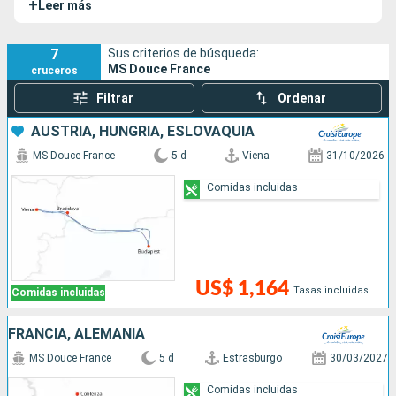
+
Leer más
Danubio ofreciendo excepcionales cruceros transeuropeos.
7
Sus criterios de búsqueda:
MS Douce France
cruceros
Filtrar
Ordenar
AUSTRIA, HUNGRÍA, ESLOVAQUIA
MS Douce France
5 d
Viena
31/10/2026
Comidas incluidas
US$ 1,164
Tasas incluidas
Comidas incluidas
FRANCIA, ALEMANIA
MS Douce France
5 d
Estrasburgo
30/03/2027
Comidas incluidas