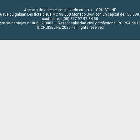
Agencia de viajes especializada crucero – CRUISELINE
6 rue du gabian Les flots bleus MC 98 000 Monaco SAM con un capital de 150 000
contact tel : (00) 377 97 97 84 50
gencia de viajes n° 006 02 0007 – Responsabilidad civil y profesional RC RSA de
© CRUISELINE 2026 - all rights reserved