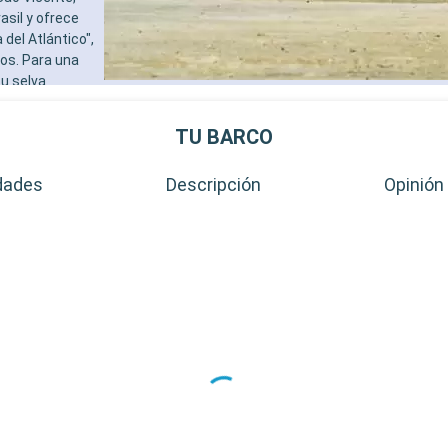
sil y ofrece
del Atlántico",
os. Para una
su selva
 observar la
Paulo está a
TU BARCO
urbana con su
dades
Descripción
Opinión 