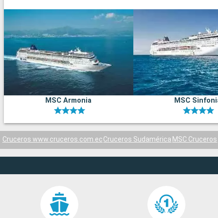
MSC Armonia
MSC Sinfoni
Cruceros www.cruceros.com.ec
Cruceros Sudamérica
MSC Cruceros