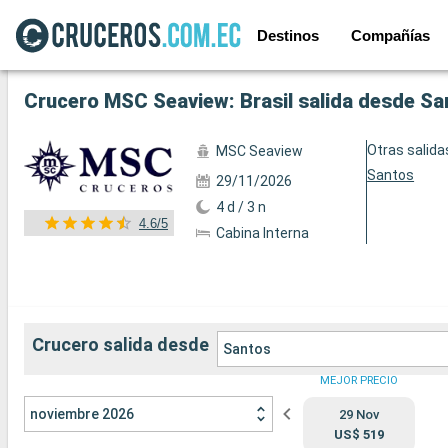
Destinos
Compañías
Ver las 78 fotos siguientes
Crucero MSC Seaview: Brasil salida desde Sa
Otras salida
MSC Seaview
Santos
29/11/2026
4 d / 3 n
4.6/5
Cabina Interna
Crucero salida desde
Santos
MEJOR PRECIO
noviembre 2026
29 Nov
US$ 519