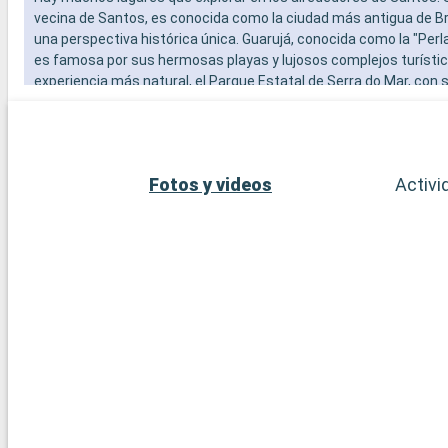
vecina de Santos, es conocida como la ciudad más antigua de Bra
una perspectiva histórica única. Guarujá, conocida como la "Perla 
es famosa por sus hermosas playas y lujosos complejos turístic
experiencia más natural, el Parque Estatal de Serra do Mar, con 
atlántica virgen, es un destino ideal para practicar senderismo y
flora y fauna locales. Por último, la bulliciosa metrópolis de São 
menos de 100 km de Santos y ofrece una dinámica experiencia 
variada cultura, arte y gastronomía.
Fotos y videos
Activi