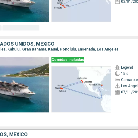
02/01/20
ADOS UNIDOS, MÉXICO
eles, Kahului, Gran Bahama, Kauai, Honolulu, Ensenada, Los Angeles
Comidas incluidas
Legend
15 d
Camarote
Los Angel
07/11/20
OS, MÉXICO