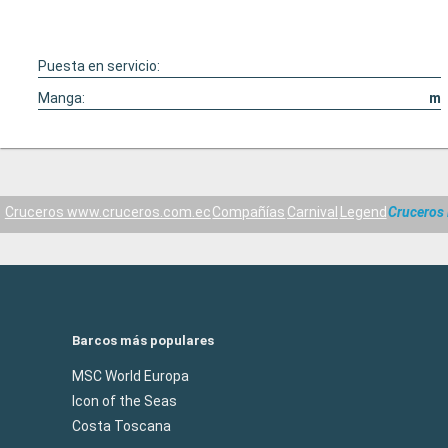
Puesta en servicio:
Manga:
m
Cruceros www.cruceros.com.ec
Compañías
Carnival
Legend
Cruceros
Barcos más populares
MSC World Europa
Icon of the Seas
Costa Toscana