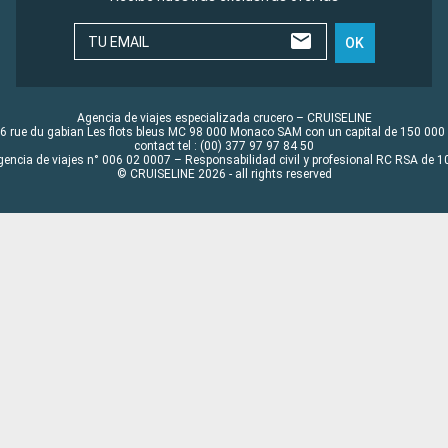
TU EMAIL
OK
Agencia de viajes especializada crucero – CRUISELINE
6 rue du gabian Les flots bleus MC 98 000 Monaco SAM con un capital de 150 000
contact tel : (00) 377 97 97 84 50
gencia de viajes n° 006 02 0007 – Responsabilidad civil y profesional RC RSA de
© CRUISELINE 2026 - all rights reserved