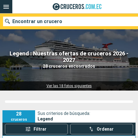
Encontrar un crucero
Legend : Nuestras ofertas de cruceros 2026 -
Nuestros destinos
2027
28 cruceros encontrados
Fecha de salida
Puertos
Compañías
Ver las 18 fotos siguientes
Buscar
28
Sus criterios de búsqueda:
Legend
cruceros
Filtrar
Ordenar