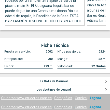
para 88 Person
rodeado por un ambiente relajado cerca de la
Pianista Acom
piscina main. En El Blueiguana tequila bar se
algunas de Tara
puede degustar una Cerveza mexicana fría o a
Bar es Realiza
cóctel de tequila, la Escalidad de la Casa. ESTA
Adivina la melo
BAR TAMBIÉN DESPONE DE CÓCLOS SIN ALDOLO.
Ficha Técnica
Puesta en servicio:
2002
N° de pasajeros:
2124
N° tripunlates:
900
Manga:
32
m
Eslora:
293
m
Velocidad:
22
Nudos
La flota de Carnival
Los destinos de Legend
Cruceros www.cruceros.com.ec
Compañías
Carnival
Legend
Cruceros www.cruceros.com.ec
Compañías
Carnival
Legend