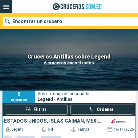
Encontrar un crucero
Nuestros destinos
Cruceros Antillas sobre Legend
6 cruceros encontrados
Fecha de salida
Puertos
Compañías
6
Sus criterios de búsqueda:
Buscar
Legend - Antillas
cruceros
Filtrar
Ordenar
ESTADOS UNIDOS, ISLAS CAIMÁN, MÉXICO
Legend
6 d
Tampa
16/11/2026