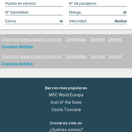
Puesta en servicio:
N° de pasajeros:
N° tripunlates:
Manga:
m
Eslora:
m
Velocidad:
Nudos
Cruceros www.cruceros.com.ec
Compañías
Carnival
Legend
Cruceros Antillas
Cruceros www.cruceros.com.ec
Compañías
Carnival
Legend
Cruceros Antillas
Barcos más populares
MSC World Europa
Icon of the Seas
Costa Toscana
Cruceros.com.ec
¿Quiénes somos?