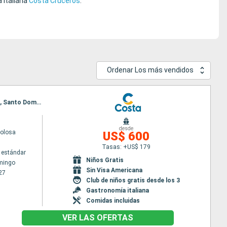
 italiana
Costa Cruceros
.
Ordenar Los más vendidos
Itinerario : Santo Domingo, Antigua, Fort-de-France, Pointe a pitre (Guadalupe), St Kitts, Tortola, Santo Domingo
desde
volosa
US$ 600
Tasas: +US$ 179
 estándar
Niños Gratis
mingo
Sin Visa Americana
27
Club de niños gratis desde los 3
Gastronomía italiana
Comidas incluidas
VER LAS OFERTAS