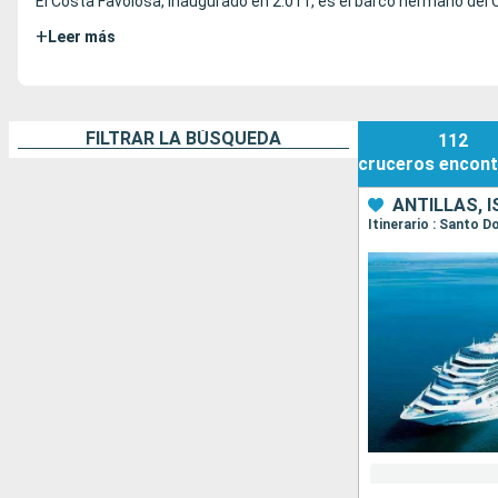
El Costa Favolosa, inaugurado en 2.011, es el barco hermano del 
+
Leer más
FILTRAR LA BÚSQUEDA
112
cruceros
encont
ANTILLAS, 