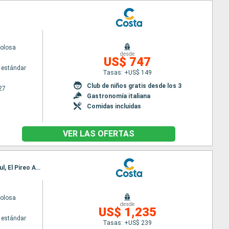
volosa
desde
US$ 747
 estándar
Tasas: +US$ 149
Club de niños gratis desde los 3
27
Gastronomía italiana
Comidas incluidas
VER LAS OFERTAS
Itinerario : Barcelona, Marsella, Savona, Civitavecchia - Roma, Messina (estrecho), Izmir, Estambul, El Pireo Atenas, Katakolon, La Goulette, Barcelona
volosa
desde
US$ 1,235
 estándar
Tasas: +US$ 239