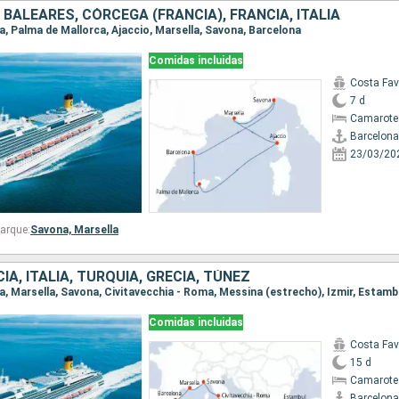
 BALEARES, CÓRCEGA (FRANCIA), FRANCIA, ITALIA
na, Palma de Mallorca, Ajaccio, Marsella, Savona, Barcelona
Comidas incluidas
Costa Fa
7 d
Camarote
Barcelona
23/03/20
arque:
Savona,
Marsella
IA, ITALIA, TURQUÍA, GRECIA, TÚNEZ
Comidas incluidas
Costa Fa
15 d
Camarote
Barcelona