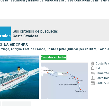
Costa Fascinosa y ambos pertenecen a la clase Concordia de la naviera
Sus criterios de búsqueda:
rados
Costa Favolosa
ISLAS VÍRGENES
Comidas incluidas
Costa Fa
8 d
Camarote
Santo Do
04/01/20