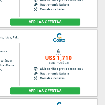
27
Gastronomía italiana
Comidas incluidas
VER LAS OFERTAS
Itinerario : Civitavecchia - Roma, Nápoles, Messina (estrecho), Trapani, Olbia, Portoferraio, Ajaccio, Ibiza, Palma de Mallorca, Barcelona, Marsella, Savona, Civitavecchia - Roma
volosa
desde
US$ 1,710
 estándar
Tasas: +US$ 239
chia - Roma
Club de niños gratis desde los 3
27
Gastronomía italiana
Comidas incluidas
VER LAS OFERTAS