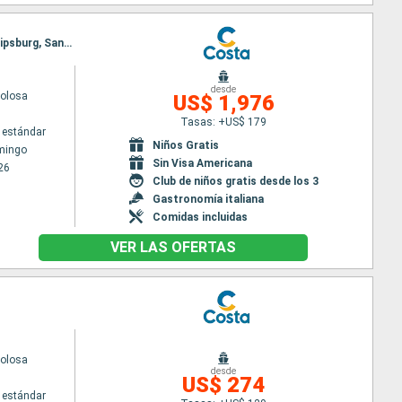
Itinerario : Santo Domingo, Fort-de-France, Pointe a pitre (Guadalupe), Santa Lucia, St Kitts, Philipsburg, Santo Domingo
desde
volosa
US$ 1,976
Tasas: +US$ 179
 estándar
Niños Gratis
mingo
Sin Visa Americana
26
Club de niños gratis desde los 3
Gastronomía italiana
Comidas incluidas
VER LAS OFERTAS
volosa
desde
US$ 274
 estándar