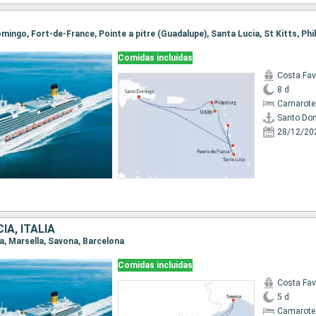
Comidas incluidas
Costa Fa
8 d
Camarote
Santo Do
28/12/20
IA, ITALIA
na, Marsella, Savona, Barcelona
Comidas incluidas
Costa Fa
5 d
Camarote