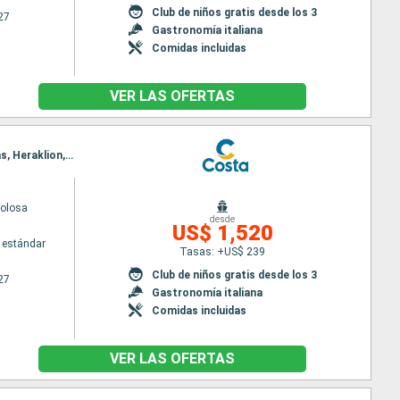
Club de niños gratis desde los 3
27
Gastronomía italiana
Comidas incluidas
VER LAS OFERTAS
Itinerario : Barcelona, Marsella, Savona, Civitavecchia - Roma, Messina (estrecho), El Pireo Atenas, Heraklion, Santoríni, Katakolon, La Goulette, Palma de Mallorca, Barcelona
volosa
desde
US$ 1,520
 estándar
Tasas: +US$ 239
Club de niños gratis desde los 3
27
Gastronomía italiana
Comidas incluidas
VER LAS OFERTAS