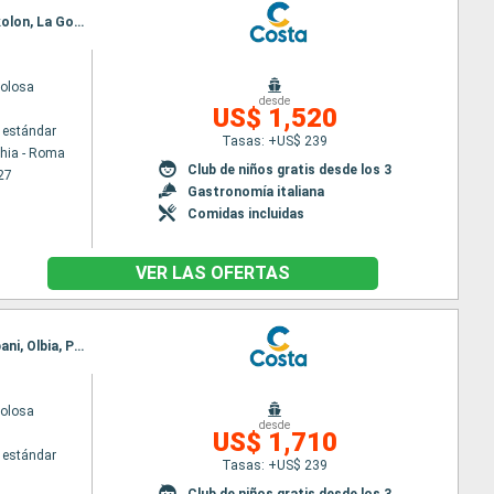
Itinerario : Civitavecchia - Roma, Messina (estrecho), El Pireo Atenas, Heraklion, Santoríni, Katakolon, La Goulette, Palma de Mallorca, Barcelona, Marsella, Savona, Civitavecchia - Roma
volosa
desde
US$ 1,520
 estándar
Tasas: +US$ 239
chia - Roma
Club de niños gratis desde los 3
27
Gastronomía italiana
Comidas incluidas
VER LAS OFERTAS
Itinerario : Barcelona, Marsella, Savona, Civitavecchia - Roma, Nápoles, Messina (estrecho), Trapani, Olbia, Portoferraio, Ajaccio, Ibiza, Palma de Mallorca, Barcelona
volosa
desde
US$ 1,710
 estándar
Tasas: +US$ 239
Club de niños gratis desde los 3