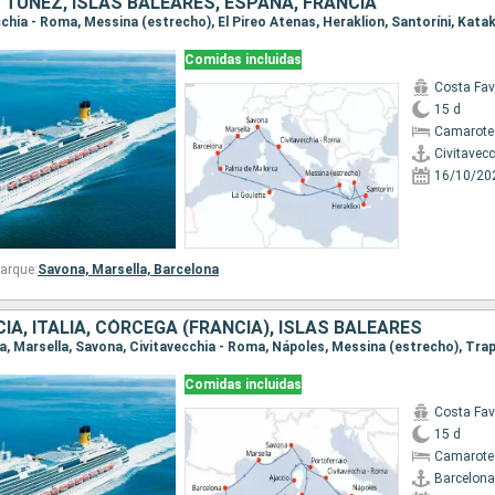
A, TÚNEZ, ISLAS BALEARES, ESPAÑA, FRANCIA
Comidas incluidas
Costa Fa
15 d
Camarote
Civitavec
16/10/20
arque:
Savona,
Marsella,
Barcelona
IA, ITALIA, CÓRCEGA (FRANCIA), ISLAS BALEARES
Comidas incluidas
Costa Fa
15 d
Camarote
Barcelona