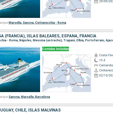
29/09/20
arque:
Marsella,
Savona,
Civitavecchia - Roma
GA (FRANCIA), ISLAS BALEARES, ESPAÑA, FRANCIA
Comidas incluidas
Costa Fa
15 d
Camarote
Civitavec
02/10/20
arque:
Savona,
Marsella,
Barcelona
UGUAY, CHILE, ISLAS MALVINAS