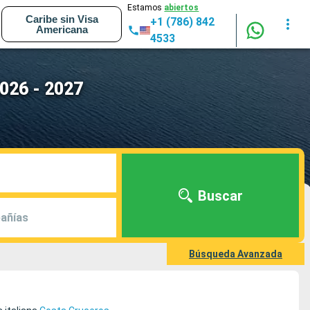
Estamos
abiertos
Caribe sin Visa
+1 (786) 842
Americana
4533
026 - 2027
Buscar
añías
Búsqueda Avanzada