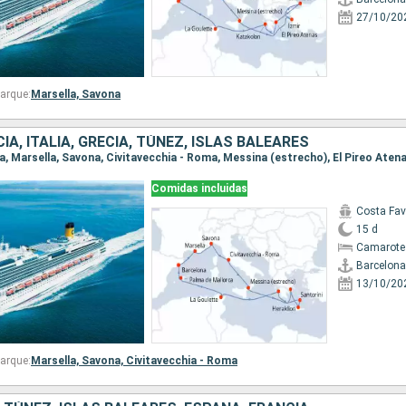
27/10/20
arque:
Marsella,
Savona
IA, ITALIA, GRECIA, TÚNEZ, ISLAS BALEARES
Comidas incluidas
Costa Fa
15 d
Camarote
Barcelona
13/10/20
arque:
Marsella,
Savona,
Civitavecchia - Roma