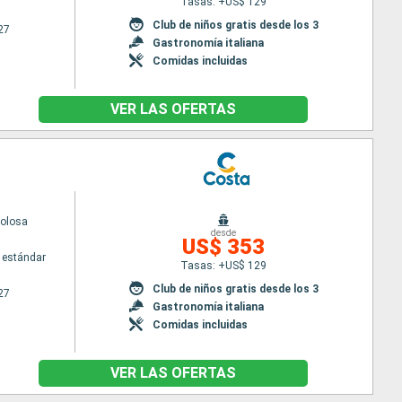
Tasas: +US$ 129
Club de niños gratis desde los 3
27
Gastronomía italiana
Comidas incluidas
VER LAS OFERTAS
volosa
desde
US$ 353
 estándar
Tasas: +US$ 129
Club de niños gratis desde los 3
27
Gastronomía italiana
Comidas incluidas
VER LAS OFERTAS