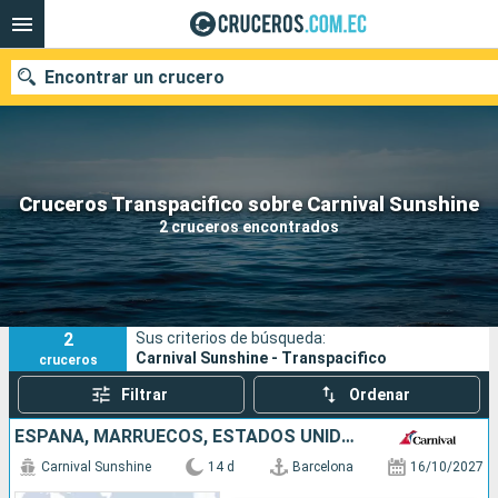
Encontrar un crucero
Nuestros destinos
Cruceros Transpacifico sobre Carnival Sunshine
2 cruceros encontrados
Fecha de salida
Puertos
Compañías
2
Sus criterios de búsqueda:
Buscar
Carnival Sunshine - Transpacifico
cruceros
Filtrar
Ordenar
ESPAÑA, MARRUECOS, ESTADOS UNIDOS
Carnival Sunshine
14 d
Barcelona
16/10/2027