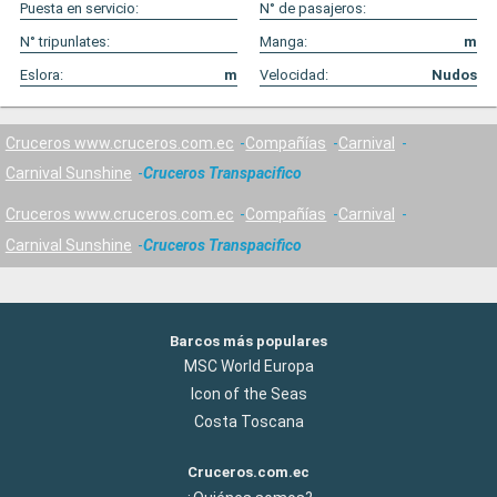
Puesta en servicio:
N° de pasajeros:
N° tripunlates:
Manga:
m
Eslora:
m
Velocidad:
Nudos
Cruceros www.cruceros.com.ec
Compañías
Carnival
Carnival Sunshine
Cruceros Transpacifico
Cruceros www.cruceros.com.ec
Compañías
Carnival
Carnival Sunshine
Cruceros Transpacifico
Barcos más populares
MSC World Europa
Icon of the Seas
Costa Toscana
Cruceros.com.ec