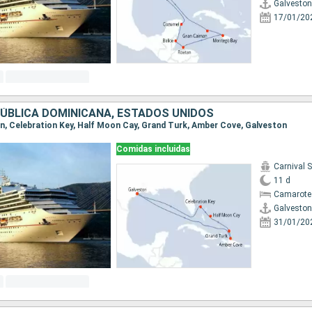
Galveston
17/01/20
ÚBLICA DOMINICANA, ESTADOS UNIDOS
ton, Celebration Key, Half Moon Cay, Grand Turk, Amber Cove, Galveston
Comidas incluidas
Carnival 
11 d
Camarote
Galveston
31/01/20