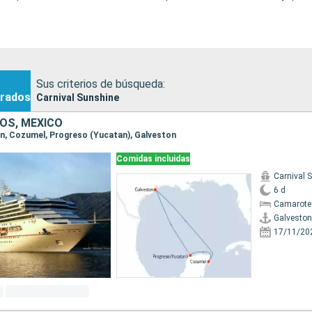
Sus criterios de búsqueda:
rados
Carnival Sunshine
OS, MÉXICO
ton, Cozumel, Progreso (Yucatan), Galveston
Comidas incluidas
Carnival 
6 d
Camarote
Galveston
17/11/20