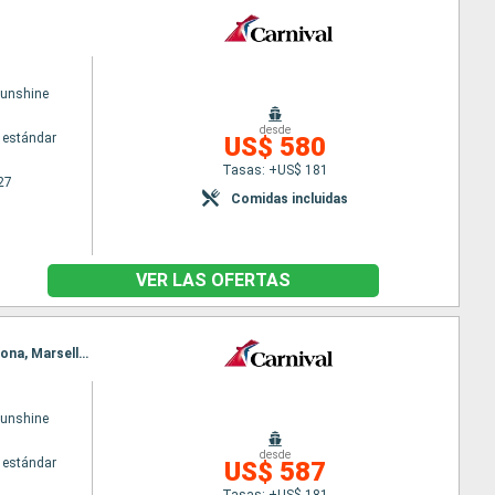
Sunshine
desde
 estándar
US$ 580
Tasas: +US$ 181
27
Comidas incluidas
VER LAS OFERTAS
Itinerario : Barcelona, Palermo, La Goulette, Nápoles, Palermo, Nápoles, Ajaccio, Marsella, Barcelona, Marsella, Barcelona
Sunshine
desde
 estándar
US$ 587
Tasas: +US$ 181