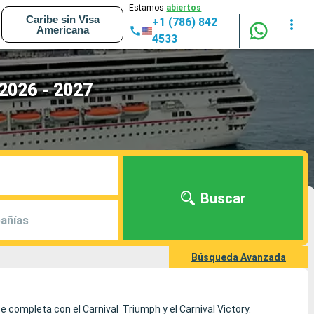
Estamos
abiertos
Caribe sin Visa
+1 (786) 842
Americana
4533
 2026 - 2027
Buscar
añías
Búsqueda Avanzada
se completa con el Carnival Triumph y el Carnival Victory.