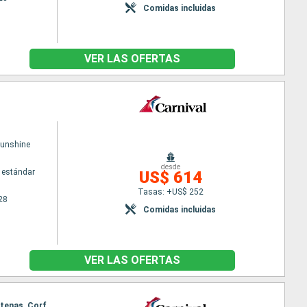
Comidas incluidas
VER LAS OFERTAS
Sunshine
desde
 estándar
US$ 614
Tasas: +US$ 252
28
Comidas incluidas
VER LAS OFERTAS
Itinerario : Civitavecchia - Roma, Barcelona, Marsella, Salerno, Genova, Mykonos, Izmir, El Pireo Atenas, Corfú, La Valetta, Bar, Bari, La Valetta, Palma de Mallorca, Nápoles, Barcelona, Civitavecchia - Roma