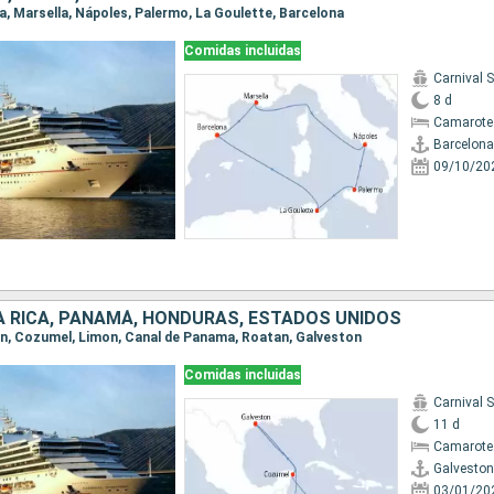
na, Marsella, Nápoles, Palermo, La Goulette, Barcelona
Comidas incluidas
Carnival 
8 d
Camarote
Barcelona
09/10/20
A RICA, PANAMÁ, HONDURAS, ESTADOS UNIDOS
ton, Cozumel, Limon, Canal de Panama, Roatan, Galveston
Comidas incluidas
Carnival 
11 d
Camarote
Galveston
03/01/20