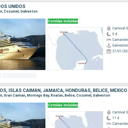
DOS UNIDOS
ton, Cozumel, Galveston
Comidas incluidas
Carnival 
5 d
Camarote
Galveston
27/01/20
S, ISLAS CAIMÁN, JAMAICA, HONDURAS, BELICE, MÉXICO
ton, Gran Caiman, Montego Bay, Roatan, Belice, Cozumel, Galveston
Comidas incluidas
Carnival 
11 d
Camarote