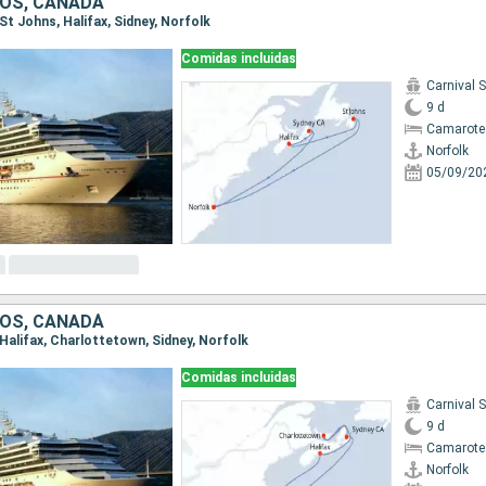
OS, CANADÁ
 St Johns, Halifax, Sidney, Norfolk
Comidas incluidas
Carnival 
9 d
Camarote
Norfolk
05/09/20
OS, CANADÁ
, Halifax, Charlottetown, Sidney, Norfolk
Comidas incluidas
Carnival 
9 d
Camarote
Norfolk