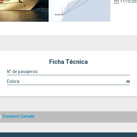
17/10/20
Ficha Técnica
N° de pasajeros:
Eslora:
m
e
Cruceros Canadá