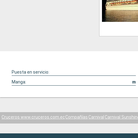
Puesta en servicio:
Manga:
m
Cruceros www.cruceros.com.ec
Compañías
Carnival
Carnival Sunshin