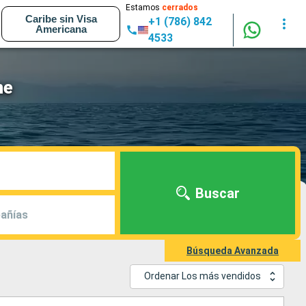
Estamos
cerrados
Caribe sin Visa
+1 (786) 842
Americana
4533
ne
Buscar
añías
Búsqueda Avanzada
Ordenar Los más vendidos