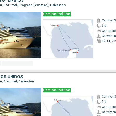
OS, MÉXICO
ton, Cozumel, Progreso (Yucatan), Galveston
Comidas incluidas
Carnival 
6 d
Camarote
Galveston
17/11/20
DOS UNIDOS
ton, Cozumel, Galveston
Comidas incluidas
Carnival 
5 d
Camarote
Galveston