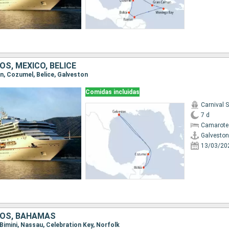
S, MÉXICO, BELICE
on, Cozumel, Belice, Galveston
Comidas incluidas
Carnival 
7 d
Camarote
Galveston
13/03/20
DOS, BAHAMAS
, Bimini, Nassau, Celebration Key, Norfolk