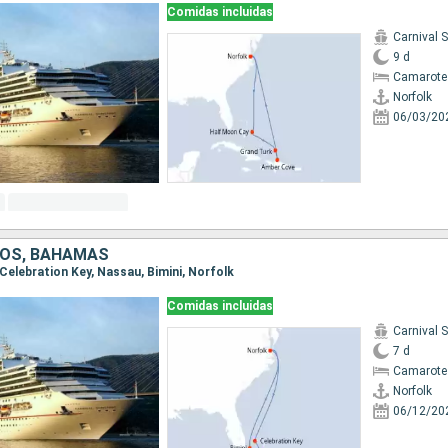
Comidas incluidas
Carnival 
9 d
Camarote
Norfolk
06/03/20
DOS, BAHAMAS
, Celebration Key, Nassau, Bimini, Norfolk
Comidas incluidas
Carnival 
7 d
Camarote
Norfolk
06/12/20