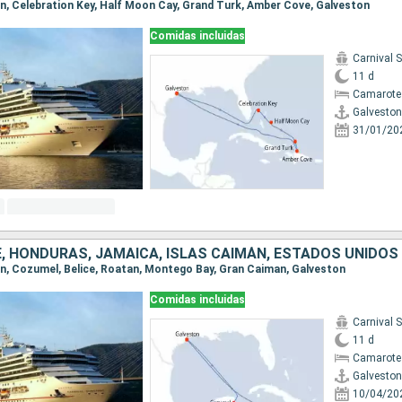
ton, Celebration Key, Half Moon Cay, Grand Turk, Amber Cove, Galveston
Comidas incluidas
Carnival 
11 d
Camarote
Galveston
31/01/20
E, HONDURAS, JAMAICA, ISLAS CAIMÁN, ESTADOS UNIDOS
ton, Cozumel, Belice, Roatan, Montego Bay, Gran Caiman, Galveston
Comidas incluidas
Carnival 
11 d
Camarote
Galveston
10/04/20