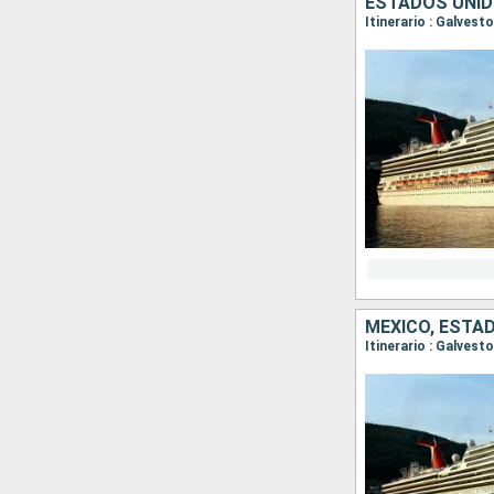
ESTADOS UNID
Itinerario : Galves
MÉXICO, ESTA
Itinerario : Galves