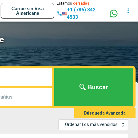
Estamos
cerrados
Caribe sin Visa
+1 (786) 842
Americana
4533
ne
Buscar
añías
Búsqueda Avanzada
Ordenar Los más vendidos