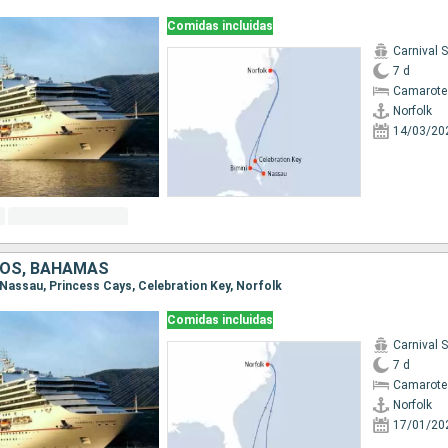
Comidas incluidas
Carnival 
7 d
Camarote
Norfolk
14/03/20
DOS, BAHAMAS
, Nassau, Princess Cays, Celebration Key, Norfolk
Comidas incluidas
Carnival 
7 d
Camarote
Norfolk
17/01/20