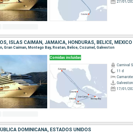
27/01/20
S, ISLAS CAIMÁN, JAMAICA, HONDURAS, BELICE, MÉXICO
ton, Gran Caiman, Montego Bay, Roatan, Belice, Cozumel, Galveston
Comidas incluidas
Carnival 
11 d
Camarote
Galveston
17/01/20
ÚBLICA DOMINICANA, ESTADOS UNIDOS