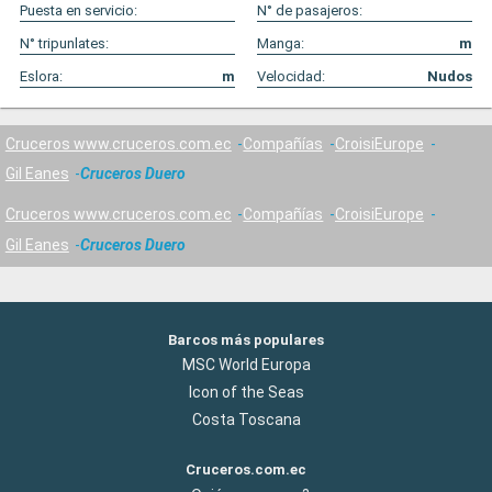
Puesta en servicio:
N° de pasajeros:
N° tripunlates:
Manga:
m
Eslora:
m
Velocidad:
Nudos
Cruceros www.cruceros.com.ec
Compañías
CroisiEurope
Gil Eanes
Cruceros Duero
Cruceros www.cruceros.com.ec
Compañías
CroisiEurope
Gil Eanes
Cruceros Duero
Barcos más populares
MSC World Europa
Icon of the Seas
Costa Toscana
Cruceros.com.ec