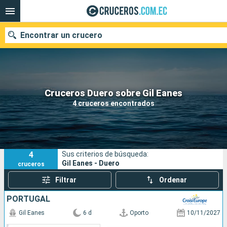
Encontrar un crucero
Nuestros destinos
Cruceros Duero sobre Gil Eanes
4 cruceros encontrados
Fecha de salida
Puertos
Compañías
4
Sus criterios de búsqueda:
Buscar
Gil Eanes - Duero
cruceros
Filtrar
Ordenar
PORTUGAL
Gil Eanes
6 d
Oporto
10/11/2027