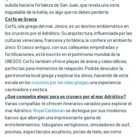
subida hacia la fortaleza de San Juan, que revela una vista
inigualable de la bahía, es algo que no debes perderte.
Corfú en Grecia
Corfú, isla griega del mar Jónico, es un destino emblemático en
los cruceros por el Adriático. Su arquitectura, influenciada por las
culturas veneciana, francesa y británica, le confiere un ambiente
único. El casco antiguo, con sus callejuelas empedradas y
fortificaciones, está inscrito en el patrimonio mundial de la
UNESCO. Corfú también ofrece playas de arena y calas idílicas,
perfectas para momentos de relajación. Podrás descubrir la
gastronomía local griega y explorar los olivos, haciendo de esta
escala en los
cruceros por las islas griegas
una experiencia
cautivadora y exótica.
¿Qué compañía elegir para un crucero por el mar Adriático?
Varias compañías te ofrecen itinerarios variados para explorar el
mar Adriático.
Royal Caribbean
se distingue por sus modernos
barcos que albergan una impresionante gama de
entretenimientos: toboganes vertiginosos, simuladores de surf,
piscinas, espectáculos acuáticos, pistas de hielo, así como