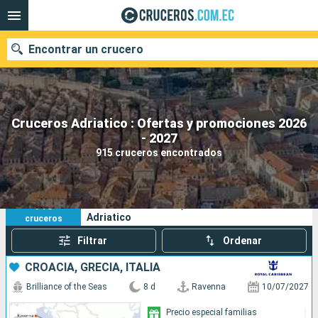
Encontrar un crucero
Cruceros Adriatico : Ofertas y promociones 2026
Nuestros destinos
- 2027
915 cruceros encontrados
Fecha de salida
Puertos
Compañías
915
Sus criterios de búsqueda:
Adriatico
cruceros
Buscar
Filtrar
Ordenar
CROACIA, GRECIA, ITALIA
Brilliance of the Seas
8 d
Ravenna
10/07/2027
Precio especial familias