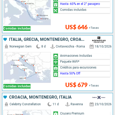
Hasta -60% en el 2° pasajero
Comidas incluidas
US$ 646
+Tasas
Comidas incluidas
ITALIA, GRECIA, MONTENEGRO, CROACIA
Norwegian Gem
8 d
Civitavecchia - Roma
18/10/2026
Animaciones Incluidas
Paquete WiFi*
Créditos para excursiones
Hasta 50% Off
US$ 679
+Tasas
Comidas incluidas
CROACIA, MONTENEGRO, ITALIA
Celebrity Constellation
11 d
Ravenna
23/10/2026
Crucero Premium