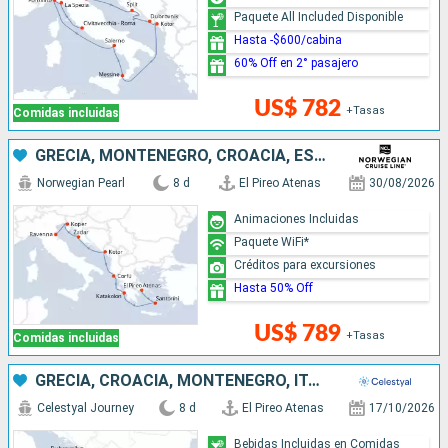
Paquete All Included Disponible
Hasta -$600/cabina
60% Off en 2° pasajero
US$ 782
+Tasas
Comidas incluidas
GRECIA, MONTENEGRO, CROACIA, ESLOVENIA, ITALIA
Norwegian Pearl
8 d
El Pireo Atenas
30/08/2026
Animaciones Incluidas
Paquete WiFi*
Créditos para excursiones
Hasta 50% Off
US$ 789
+Tasas
Comidas incluidas
GRECIA, CROACIA, MONTENEGRO, ITALIA
Celestyal Journey
8 d
El Pireo Atenas
17/10/2026
Bebidas Incluidas en Comidas