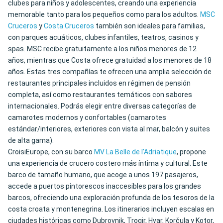
clubes para niños y adolescentes, creando una experiencia
memorable tanto para los pequeños como para los adultos.
MSC
Cruceros
y
Costa Cruceros
también son ideales para familias,
con parques acuáticos, clubes infantiles, teatros, casinos y
spas. MSC recibe gratuitamente a los niños menores de 12
años, mientras que Costa ofrece gratuidad a los menores de 18
años. Estas tres compañías te ofrecen una amplia selección de
restaurantes principales incluidos en régimen de pensión
completa, así como restaurantes temáticos con sabores
internacionales. Podrás elegir entre diversas categorías de
camarotes modernos y confortables (camarotes
estándar/interiores, exteriores con vista al mar, balcón y suites
de alta gama).
CroisiEurope, con su barco
MV La Belle de l'Adriatique
, propone
una experiencia de crucero costero más íntima y cultural. Este
barco de tamaño humano, que acoge a unos 197 pasajeros,
accede a puertos pintorescos inaccesibles para los grandes
barcos, ofreciendo una exploración profunda de los tesoros de la
costa croata y montenegrina. Los itinerarios incluyen escalas en
ciudades históricas como Dubrovnik, Trogir, Hvar, Korčula y Kotor,