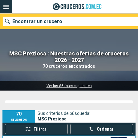
Encontrar un crucero
MSC Preziosa : Nuestras ofertas de cruceros
Nuestros destinos
2026 - 2027
70 cruceros encontrados
Fecha de salida
Puertos
Compañías
Ver las 86 fotos siguientes
Buscar
70
Sus criterios de búsqueda:
MSC Preziosa
cruceros
Filtrar
Ordenar