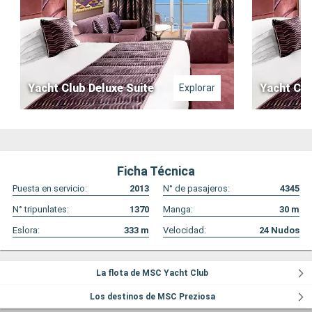
Yacht Club Deluxe Suite
Yacht Clu
Explorar
Ficha Técnica
Puesta en servicio:
2013
N° de pasajeros:
4345
N° tripunlates:
1370
Manga:
30
m
Eslora:
333
m
Velocidad:
24
Nudos
La flota de MSC Yacht Club
Los destinos de MSC Preziosa