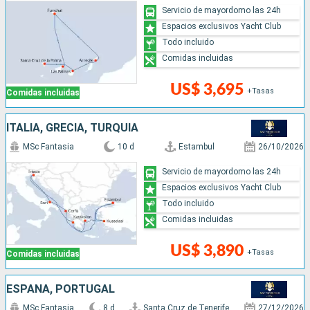
Servicio de mayordomo las 24h
Espacios exclusivos Yacht Club
Todo incluido
Comidas incluidas
US$ 3,695
+Tasas
Comidas incluidas
ITALIA, GRECIA, TURQUÍA
MSc Fantasia
10 d
Estambul
26/10/2026
Servicio de mayordomo las 24h
Espacios exclusivos Yacht Club
Todo incluido
Comidas incluidas
US$ 3,890
+Tasas
Comidas incluidas
ESPAÑA, PORTUGAL
MSc Fantasia
8 d
Santa Cruz de Tenerife
27/12/2026