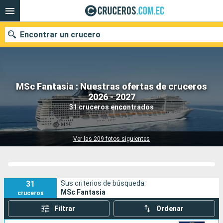
Encontrar un crucero
MSc Fantasia : Nuestras ofertas de cruceros
Nuestros destinos
2026 - 2027
31 cruceros encontrados
Fecha de salida
Puertos
Compañías
Ver las 209 fotos siguientes
Buscar
31
Sus criterios de búsqueda:
MSc Fantasia
cruceros
Filtrar
Ordenar