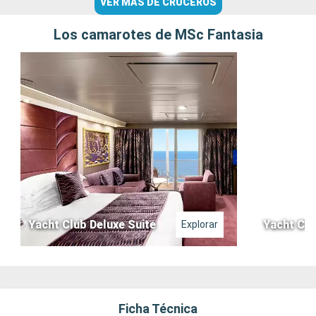
VER MÁS DE CRUCEROS
Los camarotes de MSc Fantasia
Yacht Club Deluxe Suite
Yacht Clu
Explorar
Ficha Técnica