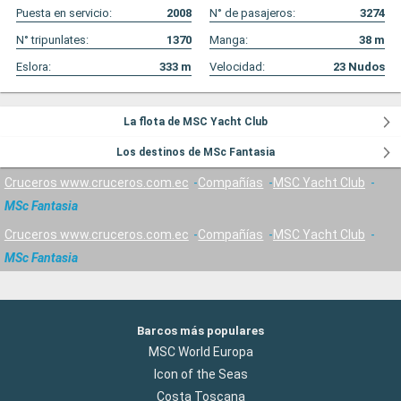
Puesta en servicio:
2008
N° de pasajeros:
3274
N° tripunlates:
1370
Manga:
38
m
Eslora:
333
m
Velocidad:
23
Nudos
La flota de MSC Yacht Club
Los destinos de MSc Fantasia
Cruceros www.cruceros.com.ec
Compañías
MSC Yacht Club
MSc Fantasia
Cruceros www.cruceros.com.ec
Compañías
MSC Yacht Club
MSc Fantasia
Barcos más populares
MSC World Europa
Icon of the Seas
Costa Toscana