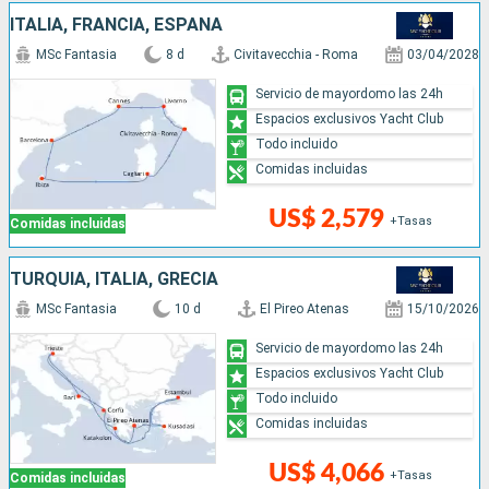
ITALIA, FRANCIA, ESPAÑA
MSc Fantasia
8 d
Civitavecchia - Roma
03/04/2028
Servicio de mayordomo las 24h
Espacios exclusivos Yacht Club
Todo incluido
Comidas incluidas
US$ 2,579
+Tasas
Comidas incluidas
TURQUÍA, ITALIA, GRECIA
MSc Fantasia
10 d
El Pireo Atenas
15/10/2026
Servicio de mayordomo las 24h
Espacios exclusivos Yacht Club
Todo incluido
Comidas incluidas
US$ 4,066
+Tasas
Comidas incluidas