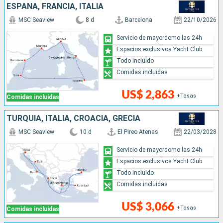
ESPAÑA, FRANCIA, ITALIA
MSC Seaview
8 d
Barcelona
22/10/2026
Servicio de mayordomo las 24h
Espacios exclusivos Yacht Club
Todo incluido
Comidas incluidas
US$ 2,863
+Tasas
Comidas incluidas
TURQUÍA, ITALIA, CROACIA, GRECIA
MSC Seaview
10 d
El Pireo Atenas
22/03/2028
Servicio de mayordomo las 24h
Espacios exclusivos Yacht Club
Todo incluido
Comidas incluidas
US$ 3,066
+Tasas
Comidas incluidas