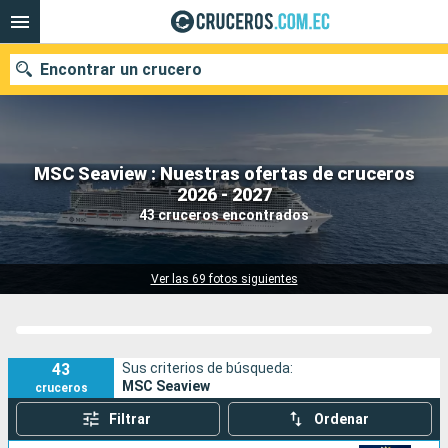
Encontrar un crucero
MSC Seaview : Nuestras ofertas de cruceros
Nuestros destinos
2026 - 2027
43 cruceros encontrados
Fecha de salida
Puertos
Compañías
Ver las 69 fotos siguientes
Buscar
43
Sus criterios de búsqueda:
MSC Seaview
cruceros
Filtrar
Ordenar