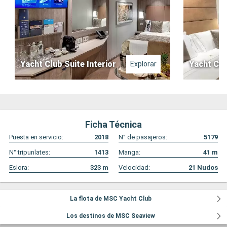
Yacht Club Suite Interior
Yacht Clu
Explorar
Ficha Técnica
Puesta en servicio:
2018
N° de pasajeros:
5179
N° tripunlates:
1413
Manga:
41
m
Eslora:
323
m
Velocidad:
21
Nudos
La flota de MSC Yacht Club
Los destinos de MSC Seaview