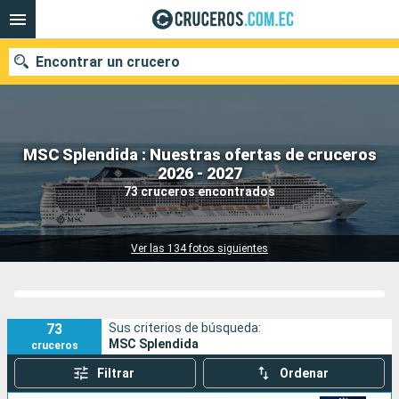
Encontrar un crucero
MSC Splendida : Nuestras ofertas de cruceros
Nuestros destinos
2026 - 2027
73 cruceros encontrados
Fecha de salida
Puertos
Compañías
Ver las 134 fotos siguientes
Buscar
73
Sus criterios de búsqueda:
MSC Splendida
cruceros
Filtrar
Ordenar