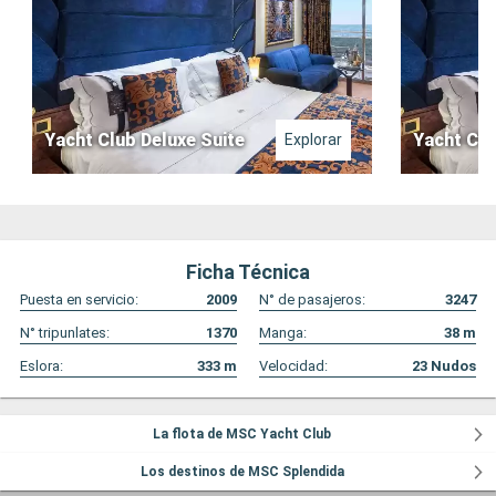
Yacht Club Deluxe Suite
Yacht Clu
Explorar
Ficha Técnica
Puesta en servicio:
2009
N° de pasajeros:
3247
N° tripunlates:
1370
Manga:
38
m
Eslora:
333
m
Velocidad:
23
Nudos
La flota de MSC Yacht Club
Los destinos de MSC Splendida