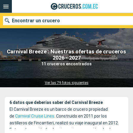
Encontrar un crucero
Carnival Breeze : Nuestras ofertas de cruceros
Nuestros destinos
2026 - 2027
11 cruceros encontrados
Fecha de salida
Puertos
Compañías
Ver las 79 fotos siguientes
Buscar
6 datos que deberías saber del Carnival Breeze
El Carnival Breeze es un barco de crucero propiedad
de
Carnival Cruise Lines
. Construido en 2011 por los
astilleros de Fincantieri, realizó su viaje inaugural en 2012.
Esta embarcación fue la primera incorporación a la clase