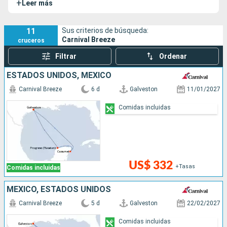
+
Leer más
"Dream" de Carnival Cruise Line.
11
Sus criterios de búsqueda:
Carnival Breeze
cruceros
Filtrar
Ordenar
ESTADOS UNIDOS, MÉXICO
Carnival Breeze
6 d
Galveston
11/01/2027
Comidas incluidas
US$ 332
+Tasas
Comidas incluidas
MÉXICO, ESTADOS UNIDOS
Carnival Breeze
5 d
Galveston
22/02/2027
Comidas incluidas