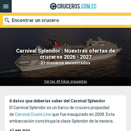
Encontrar un crucero
Carnival Splendor : Nuestras ofertas de
Nuestros destinos
cruceros 2026 - 2027
21 cruceros encontrados
Fecha de salida
Puertos
Compañías
Ver las 49 fotos siguientes
Buscar
6 datos que deberías saber del Carnival Splendor
El Carnival Splendor es un barco de crucero propiedad
de
Carnival Cruise Line
que fue inaugurado en 2008. Esta
embarcación constituya la clase Splendor de la naviera.
+
Leer más