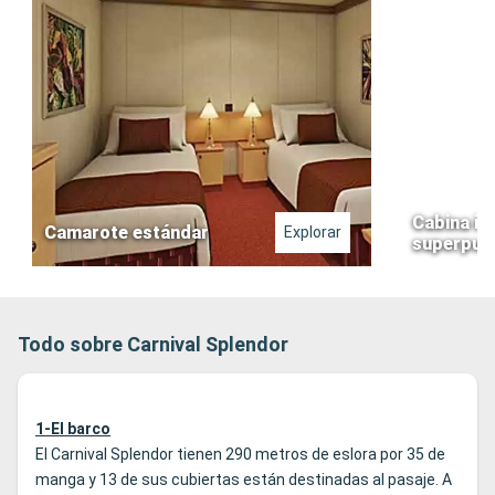
Cabina in
Camarote estándar
Explorar
superpue
Todo sobre Carnival Splendor
1-El barco
El Carnival Splendor tienen 290 metros de eslora por 35 de
manga y 13 de sus cubiertas están destinadas al pasaje. A